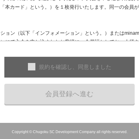
ド（以下「本カード」という。）を１枚発行いたします。同一の会
ォメーション（以下「インフォメーション」という。）またはmina
。）にて入会を申し込まれたお客様に、会員証としてお一人様
カード」という。）を発行いたします。同発行をもって、プラ
規約を確認し、同意しました
ドを受け取った後、速やかにプラスチックカード裏面の署名欄
録」という。）してください。
た本人のみが使用でき、特典を受けることができます。
から使用できます。ただし、会員登録がされていない場合は、mi
フォンにスマートフォンアプリ「WESPO」（以下「WESP
日本」という。）が定める「WESPOアプリ使用規約」、「WE
西日本および当社が定める所定の手続を行うことにより、WES
Copyright © Chugoku SC Development Company all rights reserved.