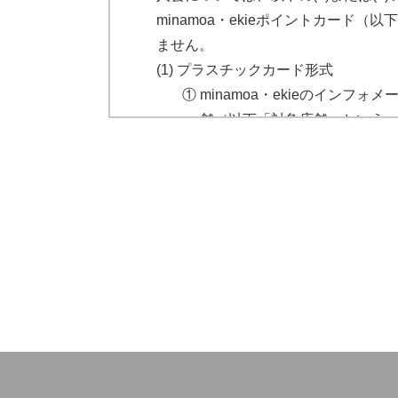
minamoa・ekieポイントカー
ません。
プラスチックカード形式
①
minamoa・ekieのインフ
舗（以下「対象店舗」という
カード（以下「プラスチック
了したものとします。
②
発行されたプラスチックカー
要事項を登録（以下「会員登
③
プラスチックカードに自署し
④
プラスチックカードは、入会当日
ません。
⑤
お客様自身が所有するスマート
旅客鉄道株式会社（以下「JR西
イント規約」に同意の上、JR
デジタルカード形式