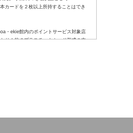
員が本カードを２枚以上所持することはでき
moa・ekie館内のポイントサービス対象店
あたり１枚のプラスチックカード形式の本
スチックカード形式の場合の「入会」が完
に自署し、当社が定める所定の方法にて必
namoa・ekieポイントの利用ができ
O」という。）をダウンロードし、西日本
STER会員規約」および「WESTERポ
POに同期させることができます。